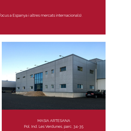
ocus a Espanya i altres mercats internacionals).
MASIA ARTESANA
Pol. Ind. Les Verdunes, parc. 34-35