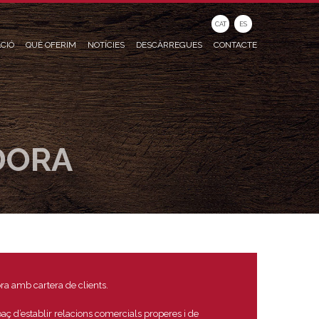
CAT
ES
CIÓ
QUÈ OFERIM
NOTÍCIES
DESCÀRREGUES
CONTACTE
DORA
ra amb cartera de clients.
apaç d’establir relacions comercials properes i de