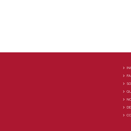
IN
FA
S
QU
NO
D
C