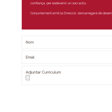
confiança, per esdevenir un soci actiu.
Conjuntament amb la Direcció, s’encarregarà de desenvo
Adjuntar Currículum
Alternative: